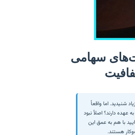
‌های سهامی
فافیت
د شنیدید. اما واقعاً
هده دارند؟ اصلاً نبود
یید با هم به عمق این
وکار هستند.