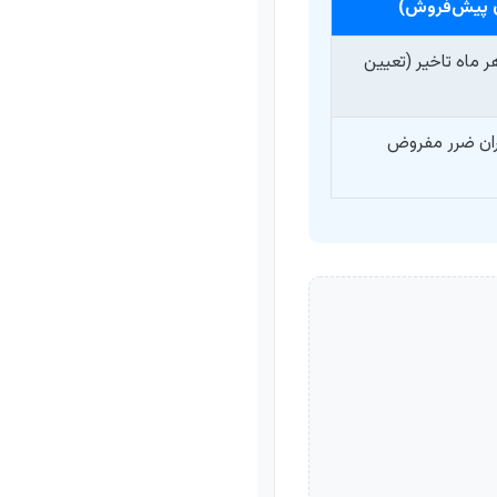
ون پیش‌فروش)
هر ماه تاخیر (تعیین
بران ضرر مفروض