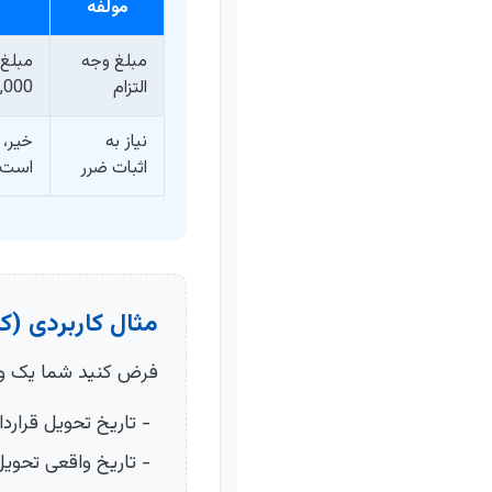
مولفه
مبلغ وجه
مبلغ 
التزام
200,000 توما
نیاز به
خیر،
اثبات ضرر
است.
مثال کاربردی (ک
فرض کنید شما یک واحد
تاریخ تحویل قراردادی: 1/01
تاریخ واقعی تحویل: 2/07/28