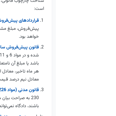
شناخت چارچوب قانونی، او
است:
قراردادهای پیش‌فروش 
پیش‌فروش، مبلغ مشخص
خواهد بود.
قانون پیش‌فروش ساختما
باشد یا مبلغ آن نامتعا
هر ماه تاخیر، معادل ا
معادل نیم درصد قیمت رو
قانون مدنی (مواد 226 و 230):
230 به صراحت بیان
باشند، دادگاه نمی‌توا