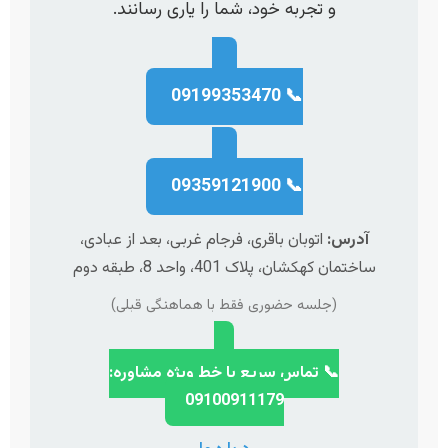
و تجربه خود، شما را یاری رسانند.
📞 09199353470
📞 09359121900
آدرس:
اتوبان باقری، فرجام غربی، بعد از عبادی،
ساختمان کهکشان، پلاک 401، واحد 8، طبقه دوم
(جلسه حضوری فقط با هماهنگی قبلی)
📞 تماس سریع با خط ویژه مشاوره:
09100911179