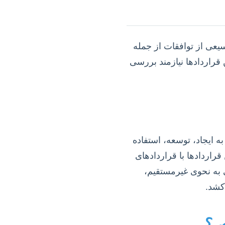
عی از توافقات از جمله
 مبتنی بر AI را در بر می‌گیرند. این قراردادها نیازمند بررسی
 ایجاد، توسعه، استفاده
راردادها با قراردادهای
موضوع یا حتی به نحوی غیرمستقیم،
کشد.
ص؟