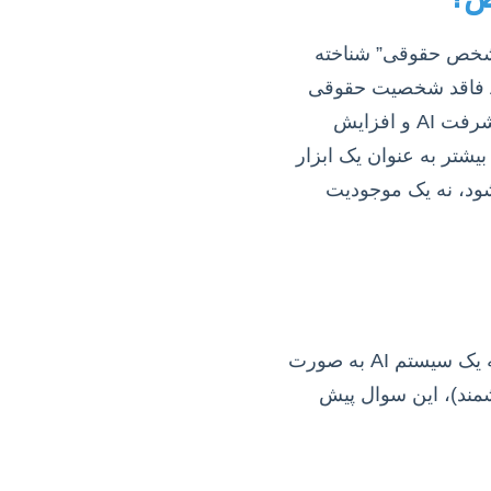
ه عنوان یک “شخص حقوقی” شناخته
شود و مستقیماً طرف قرارداد قرار گیرد؟ در حال حاضر، اجماع جهانی بر این است که AI فاقد شخصیت حقوقی
است و اعمال آن به توسعه‌دهنده، مالک یا بهره‌بردار آن منتسب می‌شود. با این حال، با پیشرفت AI و افزایش
شتر به عنوان یک ابزار
شود، نه یک موجودیت
یکی از ارکان اصلی هر قرارداد، “قصد انشای معامله” و “رضایت” طرفین است. زمانی که یک سیستم AI به صورت
وشمند)، این سوال پیش