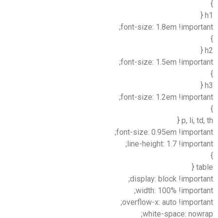
}
h1 {
font-size: 1.8em !important;
}
h2 {
font-size: 1.5em !important;
}
h3 {
font-size: 1.2em !important;
}
p, li, td, th {
font-size: 0.95em !important;
line-height: 1.7 !important;
}
table {
display: block !important;
width: 100% !important;
overflow-x: auto !important;
white-space: nowrap;