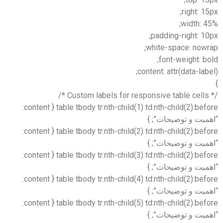
right: 15px;
width: 45%;
padding-right: 10px;
white-space: nowrap;
font-weight: bold;
content: attr(data-label);
}
/* Custom labels for responsive table cells */
table tbody tr:nth-child(1) td:nth-child(2):before { content:
“اهمیت و توضیحات”; }
table tbody tr:nth-child(2) td:nth-child(2):before { content:
“اهمیت و توضیحات”; }
table tbody tr:nth-child(3) td:nth-child(2):before { content:
“اهمیت و توضیحات”; }
table tbody tr:nth-child(4) td:nth-child(2):before { content:
“اهمیت و توضیحات”; }
table tbody tr:nth-child(5) td:nth-child(2):before { content:
“اهمیت و توضیحات”; }