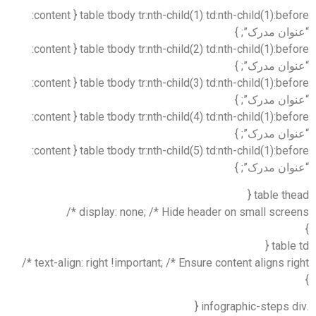
table tbody tr:nth-child(1) td:nth-child(1):before { content:
“عنوان مدرک”; }
table tbody tr:nth-child(2) td:nth-child(1):before { content:
“عنوان مدرک”; }
table tbody tr:nth-child(3) td:nth-child(1):before { content:
“عنوان مدرک”; }
table tbody tr:nth-child(4) td:nth-child(1):before { content:
“عنوان مدرک”; }
table tbody tr:nth-child(5) td:nth-child(1):before { content:
“عنوان مدرک”; }
table thead {
display: none; /* Hide header on small screens */
}
table td {
text-align: right !important; /* Ensure content aligns right */
}
.infographic-steps div {