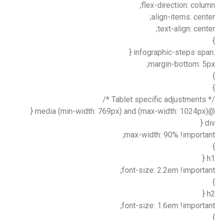
flex-direction: column;
align-items: center;
text-align: center;
}
.infographic-steps span {
margin-bottom: 5px;
}
}
/* Tablet specific adjustments */
@media (min-width: 769px) and (max-width: 1024px) {
div {
max-width: 90% !important;
}
h1 {
font-size: 2.2em !important;
}
h2 {
font-size: 1.6em !important;
}