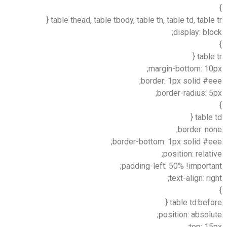
}
table thead, table tbody, table th, table td, table tr {
display: block;
}
table tr {
margin-bottom: 10px;
border: 1px solid #eee;
border-radius: 5px;
}
table td {
border: none;
border-bottom: 1px solid #eee;
position: relative;
padding-left: 50% !important;
text-align: right;
}
table td:before {
position: absolute;
top: 15px;