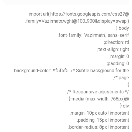
@import url(‘https://fonts.googleapis.com/css2?
family=Vazirmatn:wght@100..900&display=swap’);
body {
font-family: ‘Vazirmatn’, sans-serif;
direction: rtl;
text-align: right;
margin: 0;
padding: 0;
background-color: #f5f5f5; /* Subtle background for the
page */
}
/* Responsive adjustments */
@media (max-width: 768px) {
div {
margin: 10px auto !important;
padding: 15px !important;
border-radius: 8px !important;