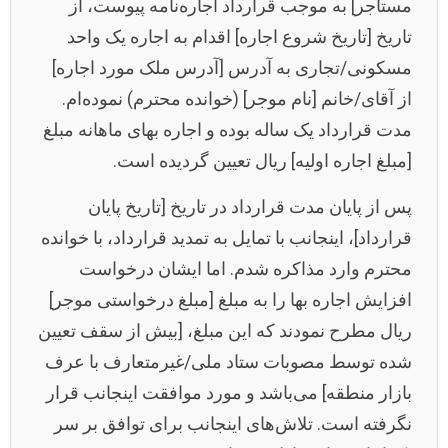
مستأجر] به موجب قرارداد اجاره‌نامه پیوست، از
تاریخ [تاریخ شروع اجاره] اقدام به اجاره یک واحد
مسکونی/تجاری به آدرس [آدرس ملک مورد اجاره]
از آقای/خانم [نام موجر] (خوانده محترم) نموده‌ام.
مدت قرارداد یک ساله بوده و اجاره بهای ماهانه مبلغ
[مبلغ اجاره اولیه] ریال تعیین گردیده است.
پس از پایان مدت قرارداد در تاریخ [تاریخ پایان
قرارداد]، اینجانب با تمایل به تمدید قرارداد، با خوانده
محترم وارد مذاکره شدم. اما ایشان درخواست
افزایش اجاره بها را به مبلغ [مبلغ درخواستی موجر]
ریال مطرح نمودند که این مبلغ، [بیش از سقف تعیین
شده توسط مصوبات ستاد ملی/غیرمتعارف با عرف
بازار منطقه] می‌باشد و مورد موافقت اینجانب قرار
نگرفته است. تلاش‌های اینجانب برای توافق بر سر