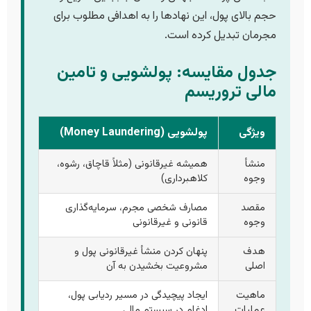
حجم بالای پول، این نهادها را به اهدافی مطلوب برای
مجرمان تبدیل کرده است.
جدول مقایسه: پولشویی و تامین
مالی تروریسم
ویژگی
پولشویی (Money Laundering)
منشأ
همیشه غیرقانونی (مثلاً قاچاق، رشوه،
وجوه
کلاهبرداری)
مقصد
مصارف شخصی مجرم، سرمایه‌گذاری
وجوه
قانونی و غیرقانونی
هدف
پنهان کردن منشأ غیرقانونی پول و
اصلی
مشروعیت بخشیدن به آن
ماهیت
ایجاد پیچیدگی در مسیر ردیابی پول،
عملیات
ادغام در سیستم مالی