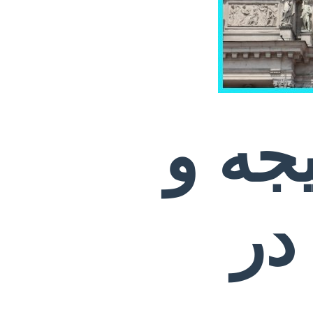
یجه و
در